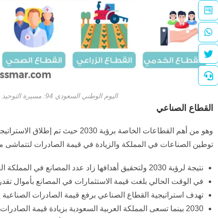
اليوم الوطني السعودي 94: مسيرة التوحيد نحو مستقبل اقتصادي مزدهر مع رؤية 2030
القطاع الصناعي
وهو من أهم القطاعات الخاصة برؤية 0
توطين الصناعات في المملكة والزيادة في قيمة الصادرات لتتماشى مع
نتيجة لرؤية 2030 ولتحقيق أهدافها زاد عدد المصانع في المملكة العربية السعودية لتبلغ 11,549 مصنعا.
في الوقت الحالي بلغت قيمة الاستثمارات في المصانع بأموال تقدر ب 1.541 تريليون ر
تهدف استراتيجية القطاع الصناعي برفع قيمة الصادرات الصناعية إلى 557 مليار ريال عند الوصول إل
2030 بينما تسعى المملكة العربية السعودية بزيادة قيمة الصادرات في سنة 2035 لتصل إلى 892 مليارا.