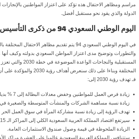
مراسم ومظاهر الاحتفال هذه تؤكد على اعتزاز المواطنين بالإنجازات ا
الدولة والذي يقود نحو مستقبل أفضل.
اليوم الوطني السعودي 94 من ذكرى التأسيس إلى رؤية 2030
في اليوم الوطني السعودي 94 يتم تقديم مظاهر الاح
والتطورات وتوضيح مدى اعتزاز المواطن السعودي بدولته وكيف أنها مس
المستقبلية والنجاح
المختلفة وبناءا على ذلك س
فـ تهدف رؤية 2030 إلى:
زيادة فرص العمل للمواطنين وخفض معدلات البطالة إلى 7 % بديلا عن 11 %.
زيادة نسبة مساهمة الشركات والمنشآت المتوسطة والصغيرة في الناتج المحلي بنسبة 15 % فـ بديلا
تهدف الرؤية إلى زيادة نسبة مشاركة المرأة في سوق العمل الحر بنسبة 8 % فـ بديلا عن أن نسبة المشاركة 22 % س
سيرتفع اقتصاد المملكة العربية السعودية الكلي إلى المراكز الـ 15 الأولى بديلا عن حصوله على مركز 19.
الزيادة الملحوظة في قيمة وصول صندوق الاستثمارات العامة.
ستتنافس المملكة العربية السعودية عالميا على العشرة مراكز الأ