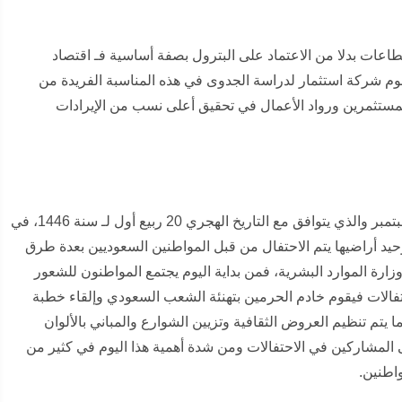
ع القطاعات بدلا من الاعتماد على البترول بصفة أساسية فـ اقتصاد
تقوم شركة استثمار لدراسة الجدوى في هذه المناسبة الفريدة من
لمستثمرين ورواد الأعمال في تحقيق أعلى نسب من الإيرادات
مثل كل عام سـ يتم الاحتفال باليوم الوطني السعودي 94 بتاريخ 23 سبتمبر والذي يتوافق مع التاريخ الهجري 20 ربيع أول لـ سنة 1446، في
وحيد أراضيها يتم الاحتفال من قبل المواطنين السعوديين بعدة طرق
رة الموارد البشرية، فمن بداية اليوم يجتمع المواطنون للشعور
حتفالات فيقوم خادم الحرمين بتهنئة الشعب السعودي وإلقاء خطبة
تم تنظيم العروض الثقافية وتزيين الشوارع والمباني بالألوان
لى المشاركين في الاحتفالات ومن شدة أهمية هذا اليوم في كثير من
واطنين.