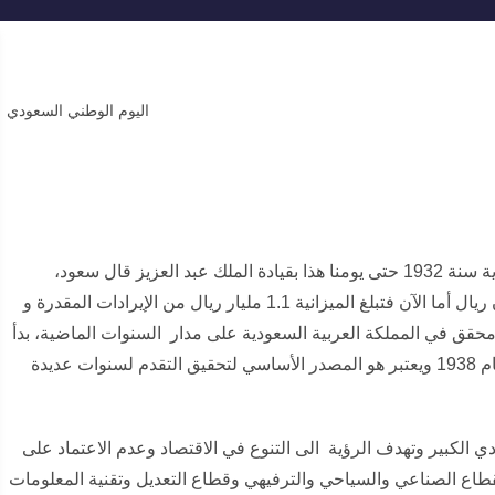
اليوم الوطني السعودي 94 يُحيي ذكرى توحيد المملكة العربية السعودية سنة 1932 حتى يومنا هذا بقيادة الملك عبد العزيز قال سعود،
شهدت المملكة العربية ميزانية أولية عند تأسيسها تقدر بنحو 14 مليون ريال أما الآن فتبلغ الميزانية 1.1 مليار ريال من الإيرادات المقدرة و
حقق في المملكة العربية السعودية على مدار السنوات الماضية، بدأ
التقدم والازدهار في المملكة نتيجة اكتشاف البترول في بئر الدمام عام 1938 ويعتبر هو المصدر الأساسي لتحقيق التقدم لسنوات عديدة
تحول الاقتصادي الكبير وتهدف الرؤية الى التنوع في الاقتصاد وعدم الاعتماد على
اع الصناعي والسياحي والترفيهي وقطاع التعديل وتقنية المعلومات