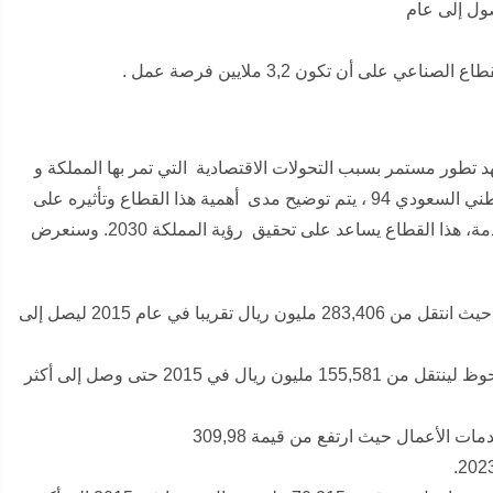
ى أن تكون 3,2 ملايين فرصة عمل .
 تطور مستمر بسبب التحولات الاقتصادية التي تمر بها المملكة و
ينقسم القطاع الخدمي إلى 5 مجالات رئيسية ومع الاحتفال باليوم الوطني السعودي 94 ، يتم توضيح مدى أهمية هذا القطاع وتأثيره على
النمو الاقتصادي وتحسين جودة الحياة وتطوير مستوى الخدمات المقدمة، هذا القطاع يساعد على تحقيق رؤية المملكة 2030. وسنعرض
ارتفع الناتج المحلي في تجارة الجملة والتجزئة والمطاعم والفنادق حيث انتقل من 283,406 مليون ريال تقريبا في عام 2015 ليصل إلى
حقق الناتج المحلي للنقل والتخزين والمعلومات والاتصالات نمو ملحوظ لينتقل من 155,581 مليون ريال في 2015 حتى وصل إلى أكثر
ت الأعمال حيث ارتفع من قيمة 309,98