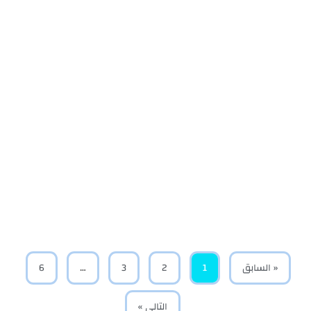
« السابق
1
2
3
…
6
التالى »