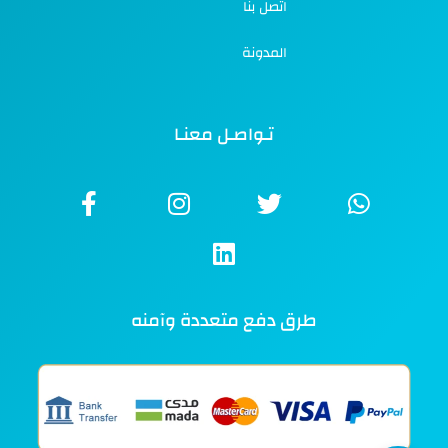
اتصل بنا
المدونة
تـواصـل معنـا
طرق دفع متعددة وآمنه