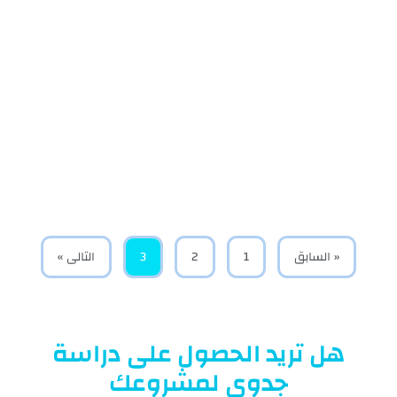
« السابق
1
2
3
التالى »
هل تريد الحصول على دراسة
جدوى لمشروعك