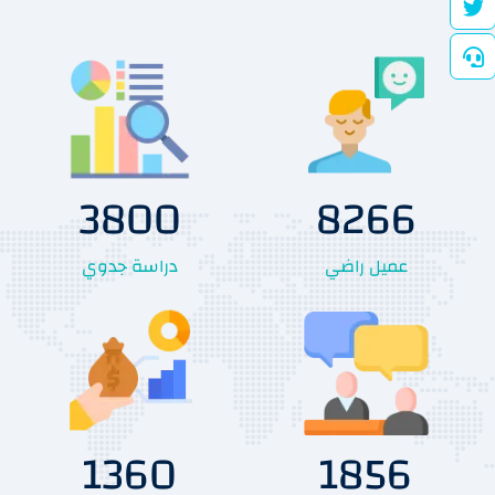
3800
8266
عميل راضي
دراسة جدوي
1360
1856