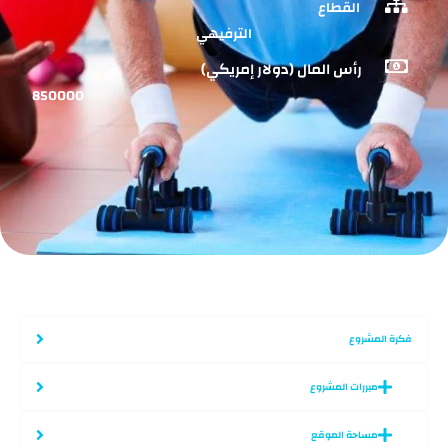
القطاع
الترفيهي
رأس المال (دولار إمريكي)
850000
فكرة المشروع
مبررات المشروع
مساحة الموقع