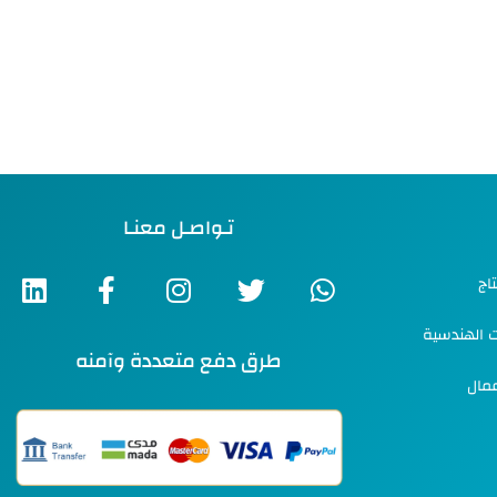
تـواصـل معنـا
اج
ت الهندسية
طرق دفع متعددة وآمنه
عمال