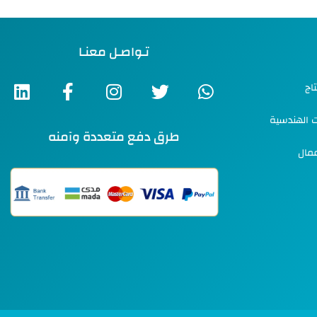
تـواصـل معنـا
اج
ت الهندسية
طرق دفع متعددة وآمنه
عمال